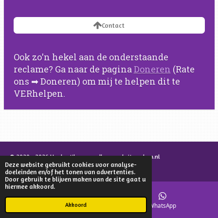
Contact
Ook zo'n hekel aan de onderstaande
reclame? Ga naar de pagina
Doneren
(Rate
ons ➡ Doneren) om mij te helpen dit te
VERhelpen.
© 2020 - 2026 Hoelaatikeengoedkopewebsitemaken.nl
Deze website gebruikt cookies voor analyse-
Powered by
JouwWeb
doeleinden en/of het tonen van advertenties.
Door gebruik te blijven maken van de site gaat u
hiermee akkoord.
Akkoord
E-mailadres
WhatsApp